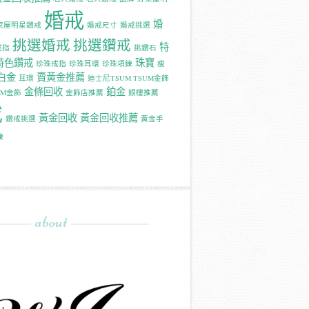
婚戒
婚
萊屋明星鑽戒
婚戒尺寸
婚戒挑選
挑選婚戒
挑選鑽戒
特
戒指
挑鑽石
特色鑽戒
珠寶
珍珠戒指
珍珠耳環
珍珠項鍊
瘦
白金
賣黃金推薦
耳環
迪士尼TSUM TSUM金飾
金條回收
鉑金
UM金飾
金飾店推薦
銀樓推薦
戒
黃金回收
黃金回收推薦
鑽戒挑選
黃金手
鍊
about