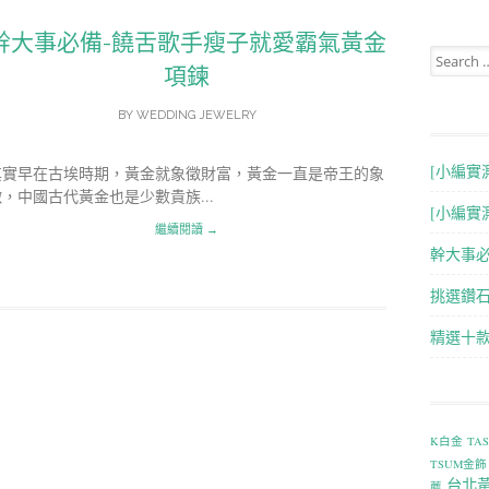
幹大事必備-饒舌歌手瘦子就愛霸氣黃金
Search for
項鍊
BY
WEDDING JEWELRY
[小編實
其實早在古埃時期，黃金就象徵財富，黃金一直是帝王的象
徵，中國古代黃金也是少數貴族...
[小編實
繼續閱讀 →
幹大事
挑選鑽石
精選十
K白金
TA
TSUM金飾
台北
薦