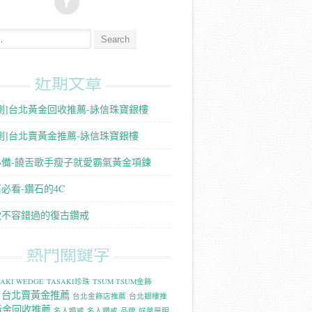
:
近期文章
測]台北黃金回收推薦-詠信珠寶銀樓
測]台北賣黃金推薦-詠信珠寶銀樓
必備-饒舌歌手瘦子就愛霸氣黃金項鍊
必看-鑽石的4C
款不容錯過的復古鑽戒
熱門關鍵字
SAKI WEDGE
TASAKI珍珠
TSUM TSUM金飾
台北賣黃金推薦
台北金飾店推薦
台北銀樓推
黃金回收推薦
名人婚戒
名人鑽戒
品牌
好萊屋明