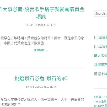
幹大事必備-饒舌歌手瘦子就愛霸氣黃金
Search for
項鍊
BY
WEDDING JEWELRY
[小編實
其實早在古埃時期，黃金就象徵財富，黃金一直是帝王的象
徵，中國古代黃金也是少數貴族...
[小編實
繼續閱讀 →
幹大事
挑選鑽石
精選十
挑選鑽石必看-鑽石的4C
BY
WEDDING JEWELRY
K白金
TA
許多新人在結婚時才購買人生第一顆鑽石，人生中最重要的
TSUM金飾
鑽戒該麼選呢？
台北
薦