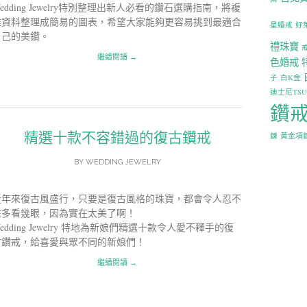
edding Jewelry特別整理出新人必看的鑽石選購指南，將複
雜資料整理成簡易的圖表，希望大家能夠更容易挑到最適合
星婚戒
好
自己的美鑽。
禮珠寶
繼續閱讀 →
色婚戒
子
白K金
迪士尼TS
鑽
精選十款不容錯過的復古鑽戒
鍊
黃金項
BY
WEDDING JEWELRY
近年來復古風盛行，只要是復古風格的珠寶，都會令人忍不
住多看幾眼，因為實在太美了啊！
edding Jewelry 特地為新娘們精選十款令人愛不釋手的復
古鑽戒，給喜愛與眾不同的新娘們！
繼續閱讀 →