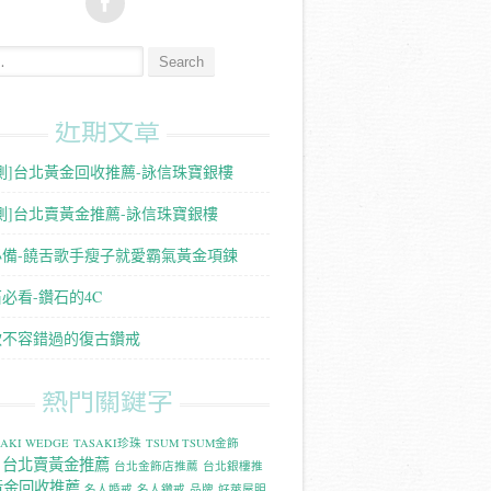
:
近期文章
測]台北黃金回收推薦-詠信珠寶銀樓
測]台北賣黃金推薦-詠信珠寶銀樓
必備-饒舌歌手瘦子就愛霸氣黃金項鍊
必看-鑽石的4C
款不容錯過的復古鑽戒
熱門關鍵字
SAKI WEDGE
TASAKI珍珠
TSUM TSUM金飾
台北賣黃金推薦
台北金飾店推薦
台北銀樓推
黃金回收推薦
名人婚戒
名人鑽戒
品牌
好萊屋明