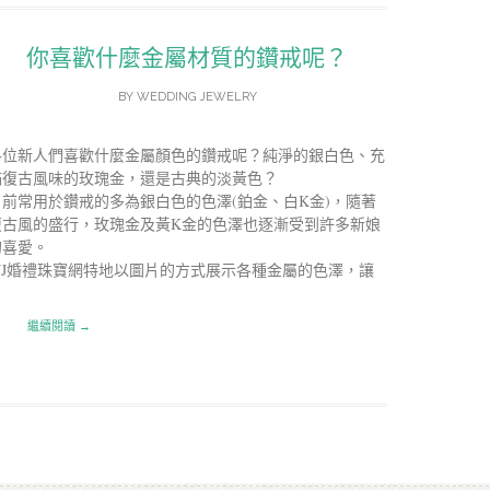
你喜歡什麼金屬材質的鑽戒呢？
BY
WEDDING JEWELRY
各位新人們喜歡什麼金屬顏色的鑽戒呢？純淨的銀白色、充
滿復古風味的玫瑰金，還是古典的淡黃色？
目前常用於鑽戒的多為銀白色的色澤(鉑金、白K金)，隨著
復古風的盛行，玫瑰金及黃K金的色澤也逐漸受到許多新娘
的喜愛。
WJ婚禮珠寶網特地以圖片的方式展示各種金屬的色澤，讓
繼續閱讀 →