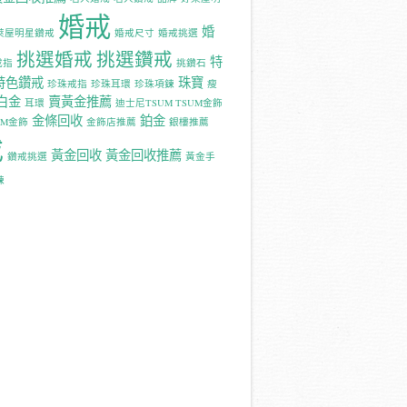
婚戒
婚
萊屋明星鑽戒
婚戒尺寸
婚戒挑選
挑選婚戒
挑選鑽戒
特
戒指
挑鑽石
特色鑽戒
珠寶
珍珠戒指
珍珠耳環
珍珠項鍊
瘦
白金
賣黃金推薦
耳環
迪士尼TSUM TSUM金飾
金條回收
鉑金
UM金飾
金飾店推薦
銀樓推薦
戒
黃金回收
黃金回收推薦
鑽戒挑選
黃金手
鍊