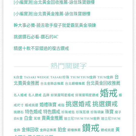
[小編實測]台北黃金回收推薦-詠信珠寶銀樓
[小編實測]台北賣黃金推薦-詠信珠寶銀樓
幹大事必備-饒舌歌手瘦子就愛霸氣黃金項鍊
挑選鑽石必看-鑽石的4C
精選十款不容錯過的復古鑽戒
熱門關鍵字
台
K白金
TASAKI WEDGE
TASAKI珍珠
TSUM TSUM金飾
TSUM金飾
北賣黃金推薦
台北黃金回收推薦
台北金飾店推薦
台北銀樓推薦
婚戒
名人婚戒
名人鑽戒
品牌
好萊屋明星婚戒
好萊屋明星鑽戒
婚
挑選婚戒
挑選鑽戒
婚禮珠寶
戒尺寸
婚戒挑選
戒指
特色婚戒
特色鑽戒
珠寶
挑鑽石
珍珠戒指
珍珠耳環
珍珠項鍊
瘦子
白金
賣黃金推薦
白K金
耳環
迪士尼TSUM TSUM金飾
迪士尼TSUM
鑽戒
金條回收
鉑金
黃
金飾
金飾店推薦
銀樓推薦
鑽戒挑選