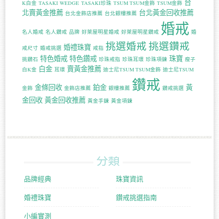
台
K白金
TASAKI WEDGE
TASAKI珍珠
TSUM TSUM金飾
TSUM金飾
北賣黃金推薦
台北黃金回收推薦
台北金飾店推薦
台北銀樓推薦
婚戒
名人婚戒
名人鑽戒
品牌
好萊屋明星婚戒
好萊屋明星鑽戒
婚
挑選婚戒
挑選鑽戒
婚禮珠寶
戒尺寸
婚戒挑選
戒指
特色婚戒
特色鑽戒
珠寶
挑鑽石
珍珠戒指
珍珠耳環
珍珠項鍊
瘦子
白金
賣黃金推薦
白K金
耳環
迪士尼TSUM TSUM金飾
迪士尼TSUM
鑽戒
金條回收
鉑金
黃
金飾
金飾店推薦
銀樓推薦
鑽戒挑選
金回收
黃金回收推薦
黃金手鍊
黃金項鍊
分類
品牌經典
珠寶資訊
婚禮珠寶
鑽戒挑選指南
小編實測