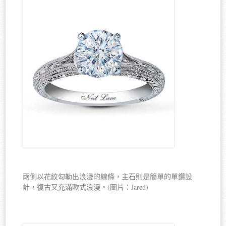
兩側以花紋勾勒出浪漫的線條，主石則是簡單的單鑽設
計，復古又充滿歐式浪漫。(圖片：Jared)