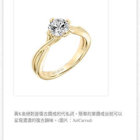
黃K金絕對是復古鑽戒的代名詞，簡單的單鑽戒台就可以
呈現濃濃的復古韻味。(圖片：ArtCarved)