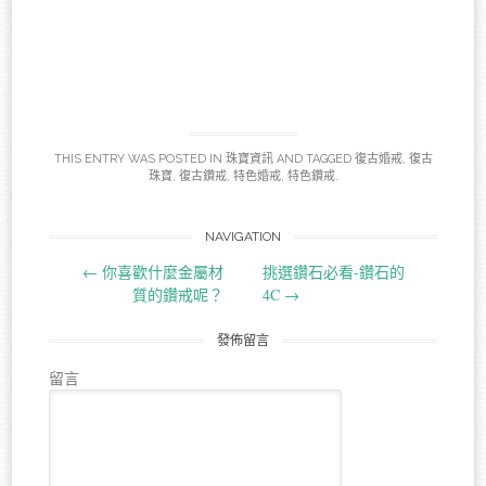
THIS ENTRY WAS POSTED IN
珠寶資訊
AND TAGGED
復古婚戒
,
復古
珠寶
,
復古鑽戒
,
特色婚戒
,
特色鑽戒
.
NAVIGATION
Post navigation
←
你喜歡什麼金屬材
挑選鑽石必看-鑽石的
質的鑽戒呢？
4C
→
發佈留言
留言