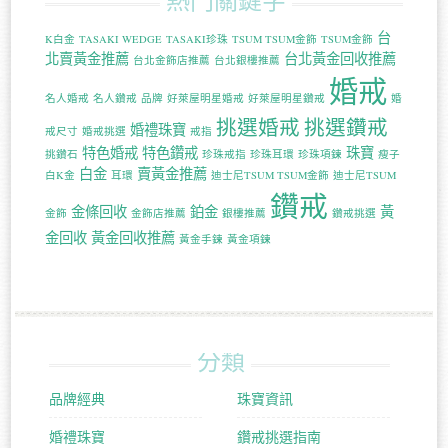
熱門關鍵字
台
K白金
TASAKI WEDGE
TASAKI珍珠
TSUM TSUM金飾
TSUM金飾
北賣黃金推薦
台北黃金回收推薦
台北金飾店推薦
台北銀樓推薦
婚戒
名人婚戒
名人鑽戒
品牌
好萊屋明星婚戒
好萊屋明星鑽戒
婚
挑選婚戒
挑選鑽戒
婚禮珠寶
戒尺寸
婚戒挑選
戒指
特色婚戒
特色鑽戒
珠寶
挑鑽石
珍珠戒指
珍珠耳環
珍珠項鍊
瘦子
白金
賣黃金推薦
白K金
耳環
迪士尼TSUM TSUM金飾
迪士尼TSUM
鑽戒
金條回收
鉑金
黃
金飾
金飾店推薦
銀樓推薦
鑽戒挑選
金回收
黃金回收推薦
黃金手鍊
黃金項鍊
分類
品牌經典
珠寶資訊
婚禮珠寶
鑽戒挑選指南