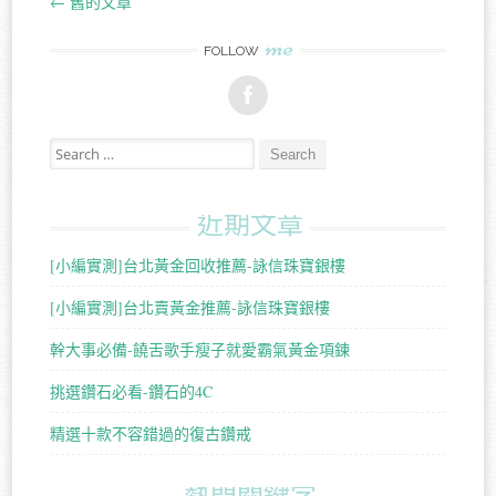
←
舊的文章
Post navigation
me
FOLLOW
Search for:
近期文章
[小編實測]台北黃金回收推薦-詠信珠寶銀樓
[小編實測]台北賣黃金推薦-詠信珠寶銀樓
幹大事必備-饒舌歌手瘦子就愛霸氣黃金項鍊
挑選鑽石必看-鑽石的4C
精選十款不容錯過的復古鑽戒