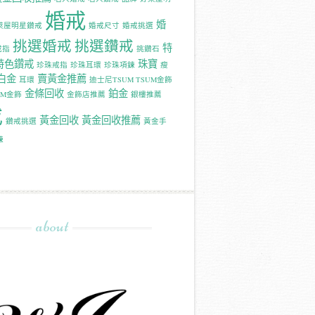
婚戒
婚
萊屋明星鑽戒
婚戒尺寸
婚戒挑選
挑選婚戒
挑選鑽戒
特
戒指
挑鑽石
特色鑽戒
珠寶
珍珠戒指
珍珠耳環
珍珠項鍊
瘦
白金
賣黃金推薦
耳環
迪士尼TSUM TSUM金飾
金條回收
鉑金
UM金飾
金飾店推薦
銀樓推薦
戒
黃金回收
黃金回收推薦
鑽戒挑選
黃金手
鍊
about