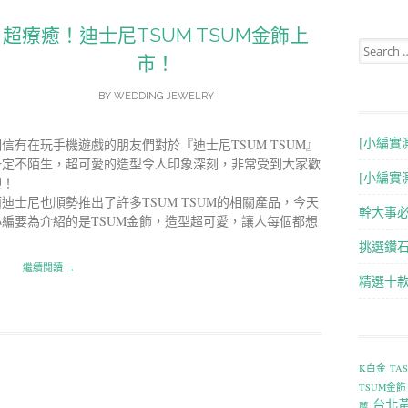
超療癒！迪士尼TSUM TSUM金飾上
Search for
市！
BY
WEDDING JEWELRY
[小編實
相信有在玩手機遊戲的朋友們對於『迪士尼TSUM TSUM』
一定不陌生，超可愛的造型令人印象深刻，非常受到大家歡
[小編實
迎！
而迪士尼也順勢推出了許多TSUM TSUM的相關產品，今天
幹大事
小編要為介紹的是TSUM金飾，造型超可愛，讓人每個都想
挑選鑽石
繼續閱讀 →
精選十
K白金
TA
TSUM金飾
台北
薦