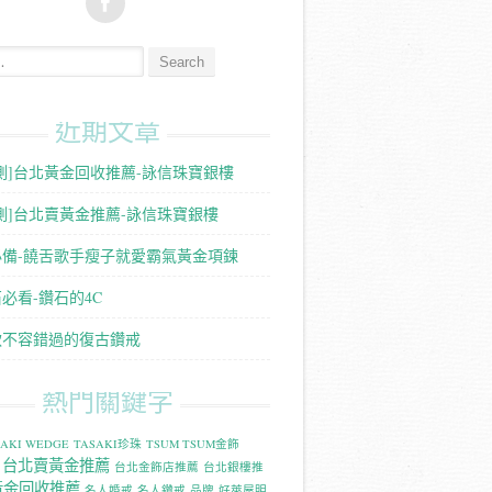
:
近期文章
測]台北黃金回收推薦-詠信珠寶銀樓
測]台北賣黃金推薦-詠信珠寶銀樓
必備-饒舌歌手瘦子就愛霸氣黃金項鍊
必看-鑽石的4C
款不容錯過的復古鑽戒
熱門關鍵字
SAKI WEDGE
TASAKI珍珠
TSUM TSUM金飾
台北賣黃金推薦
台北金飾店推薦
台北銀樓推
黃金回收推薦
名人婚戒
名人鑽戒
品牌
好萊屋明