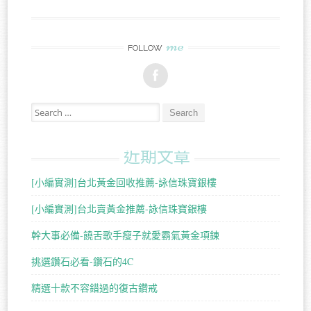
me
FOLLOW
Search for:
近期文章
[小編實測]台北黃金回收推薦-詠信珠寶銀樓
[小編實測]台北賣黃金推薦-詠信珠寶銀樓
幹大事必備-饒舌歌手瘦子就愛霸氣黃金項鍊
挑選鑽石必看-鑽石的4C
精選十款不容錯過的復古鑽戒