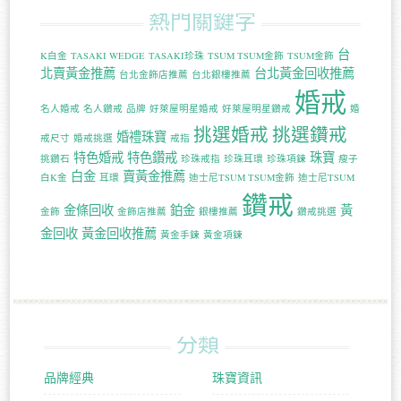
熱門關鍵字
台
K白金
TASAKI WEDGE
TASAKI珍珠
TSUM TSUM金飾
TSUM金飾
北賣黃金推薦
台北黃金回收推薦
台北金飾店推薦
台北銀樓推薦
婚戒
名人婚戒
名人鑽戒
品牌
好萊屋明星婚戒
好萊屋明星鑽戒
婚
挑選婚戒
挑選鑽戒
婚禮珠寶
戒尺寸
婚戒挑選
戒指
特色婚戒
特色鑽戒
珠寶
挑鑽石
珍珠戒指
珍珠耳環
珍珠項鍊
瘦子
白金
賣黃金推薦
白K金
耳環
迪士尼TSUM TSUM金飾
迪士尼TSUM
鑽戒
金條回收
鉑金
黃
金飾
金飾店推薦
銀樓推薦
鑽戒挑選
金回收
黃金回收推薦
黃金手鍊
黃金項鍊
分類
品牌經典
珠寶資訊