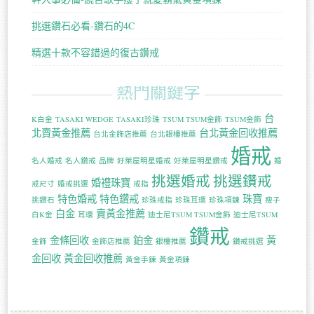
挑選鑽石必看-鑽石的4C
精選十款不容錯過的復古鑽戒
熱門關鍵字
台
K白金
TASAKI WEDGE
TASAKI珍珠
TSUM TSUM金飾
TSUM金飾
北賣黃金推薦
台北黃金回收推薦
台北金飾店推薦
台北銀樓推薦
婚戒
名人婚戒
名人鑽戒
品牌
好萊屋明星婚戒
好萊屋明星鑽戒
婚
挑選婚戒
挑選鑽戒
婚禮珠寶
戒尺寸
婚戒挑選
戒指
特色婚戒
特色鑽戒
珠寶
挑鑽石
珍珠戒指
珍珠耳環
珍珠項鍊
瘦子
白金
賣黃金推薦
白K金
耳環
迪士尼TSUM TSUM金飾
迪士尼TSUM
鑽戒
金條回收
鉑金
黃
金飾
金飾店推薦
銀樓推薦
鑽戒挑選
金回收
黃金回收推薦
黃金手鍊
黃金項鍊