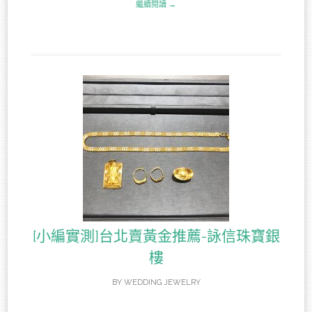
繼續閱讀 →
[小編實測]台北賣黃金推薦-詠信珠寶銀
樓
BY
WEDDING JEWELRY