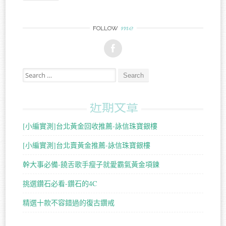
me
FOLLOW
Search for:
近期文章
[小編實測]台北黃金回收推薦-詠信珠寶銀樓
[小編實測]台北賣黃金推薦-詠信珠寶銀樓
幹大事必備-饒舌歌手瘦子就愛霸氣黃金項鍊
挑選鑽石必看-鑽石的4C
精選十款不容錯過的復古鑽戒