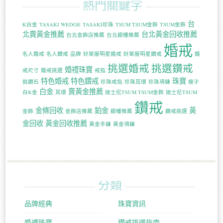
熱門關鍵字
台
K白金
TASAKI WEDGE
TASAKI珍珠
TSUM TSUM金飾
TSUM金飾
北賣黃金推薦
台北黃金回收推薦
台北金飾店推薦
台北銀樓推薦
婚戒
名人婚戒
名人鑽戒
品牌
好萊屋明星婚戒
好萊屋明星鑽戒
婚
挑選婚戒
挑選鑽戒
婚禮珠寶
戒尺寸
婚戒挑選
戒指
特色婚戒
特色鑽戒
珠寶
挑鑽石
珍珠戒指
珍珠耳環
珍珠項鍊
瘦子
白金
賣黃金推薦
白K金
耳環
迪士尼TSUM TSUM金飾
迪士尼TSUM
鑽戒
金條回收
鉑金
黃
金飾
金飾店推薦
銀樓推薦
鑽戒挑選
金回收
黃金回收推薦
黃金手鍊
黃金項鍊
分類
品牌經典
珠寶資訊
婚禮珠寶
鑽戒挑選指南