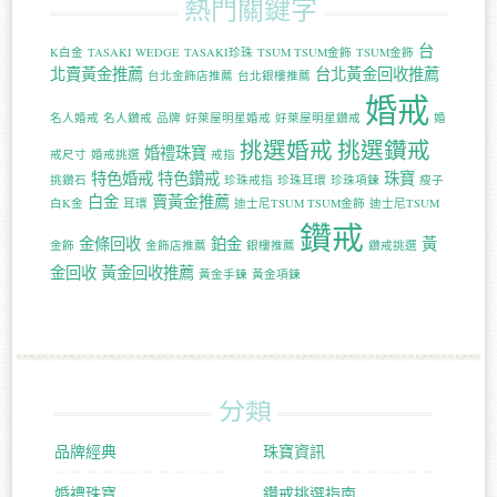
熱門關鍵字
台
K白金
TASAKI WEDGE
TASAKI珍珠
TSUM TSUM金飾
TSUM金飾
北賣黃金推薦
台北黃金回收推薦
台北金飾店推薦
台北銀樓推薦
婚戒
名人婚戒
名人鑽戒
品牌
好萊屋明星婚戒
好萊屋明星鑽戒
婚
挑選婚戒
挑選鑽戒
婚禮珠寶
戒尺寸
婚戒挑選
戒指
特色婚戒
特色鑽戒
珠寶
挑鑽石
珍珠戒指
珍珠耳環
珍珠項鍊
瘦子
白金
賣黃金推薦
白K金
耳環
迪士尼TSUM TSUM金飾
迪士尼TSUM
鑽戒
金條回收
鉑金
黃
金飾
金飾店推薦
銀樓推薦
鑽戒挑選
金回收
黃金回收推薦
黃金手鍊
黃金項鍊
分類
品牌經典
珠寶資訊
婚禮珠寶
鑽戒挑選指南