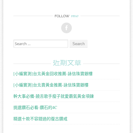
me
FOLLOW
Search for:
近期文章
[小編實測]台北黃金回收推薦-詠信珠寶銀樓
[小編實測]台北賣黃金推薦-詠信珠寶銀樓
幹大事必備-饒舌歌手瘦子就愛霸氣黃金項鍊
挑選鑽石必看-鑽石的4C
精選十款不容錯過的復古鑽戒