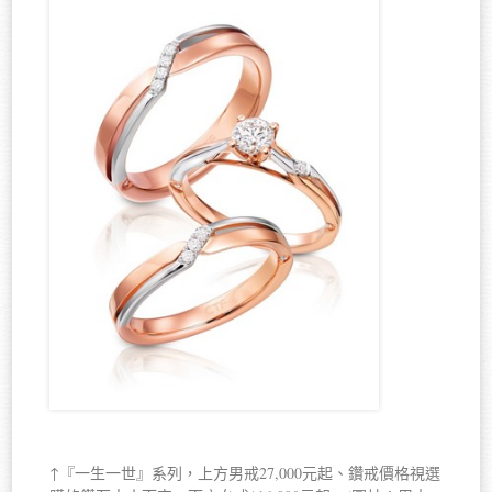
↑『一生一世』系列，上方男戒27,000元起、鑽戒價格視選