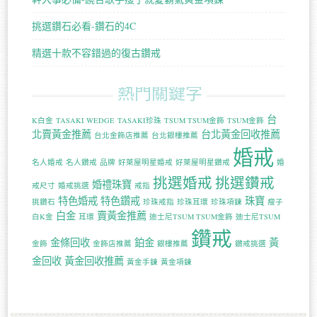
挑選鑽石必看-鑽石的4C
精選十款不容錯過的復古鑽戒
熱門關鍵字
台
K白金
TASAKI WEDGE
TASAKI珍珠
TSUM TSUM金飾
TSUM金飾
北賣黃金推薦
台北黃金回收推薦
台北金飾店推薦
台北銀樓推薦
婚戒
名人婚戒
名人鑽戒
品牌
好萊屋明星婚戒
好萊屋明星鑽戒
婚
挑選婚戒
挑選鑽戒
婚禮珠寶
戒尺寸
婚戒挑選
戒指
特色婚戒
特色鑽戒
珠寶
挑鑽石
珍珠戒指
珍珠耳環
珍珠項鍊
瘦子
白金
賣黃金推薦
白K金
耳環
迪士尼TSUM TSUM金飾
迪士尼TSUM
鑽戒
金條回收
鉑金
黃
金飾
金飾店推薦
銀樓推薦
鑽戒挑選
金回收
黃金回收推薦
黃金手鍊
黃金項鍊