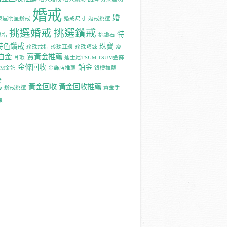
婚戒
婚
萊屋明星鑽戒
婚戒尺寸
婚戒挑選
挑選婚戒
挑選鑽戒
特
戒指
挑鑽石
特色鑽戒
珠寶
珍珠戒指
珍珠耳環
珍珠項鍊
瘦
白金
賣黃金推薦
耳環
迪士尼TSUM TSUM金飾
金條回收
鉑金
UM金飾
金飾店推薦
銀樓推薦
戒
黃金回收
黃金回收推薦
鑽戒挑選
黃金手
鍊