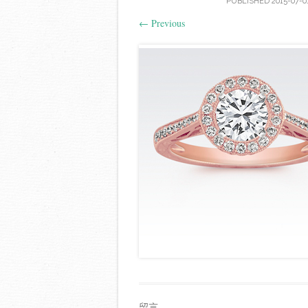
PUBLISHED
2015-07-0
←
Previous
留言