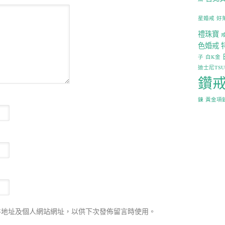
星婚戒
好
禮珠寶
色婚戒
子
白K金
迪士尼TS
鑽
鍊
黃金項
件地址及個人網站網址，以供下次發佈留言時使用。