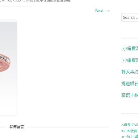
1
AT
300 × 300
IN
精選十款不容錯過的復古鑽戒
Next
→
Search for
[小編實
[小編實
幹大事
挑選鑽石
精選十
K白金
TA
發佈留言
TSUM金飾
台北
薦