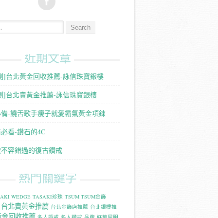
:
近期文章
測]台北黃金回收推薦-詠信珠寶銀樓
測]台北賣黃金推薦-詠信珠寶銀樓
必備-饒舌歌手瘦子就愛霸氣黃金項鍊
必看-鑽石的4C
款不容錯過的復古鑽戒
熱門關鍵字
SAKI WEDGE
TASAKI珍珠
TSUM TSUM金飾
台北賣黃金推薦
台北金飾店推薦
台北銀樓推
黃金回收推薦
名人婚戒
名人鑽戒
品牌
好萊屋明