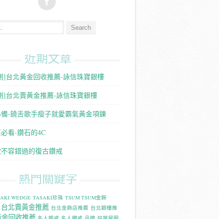
:
近期文章
測]台北黃金回收推薦-詠信珠寶銀樓
測]台北賣黃金推薦-詠信珠寶銀樓
必備-饒舌歌手瘦子就愛霸氣黃金項鍊
必看-鑽石的4C
款不容錯過的復古鑽戒
熱門關鍵字
SAKI WEDGE
TASAKI珍珠
TSUM TSUM金飾
台北賣黃金推薦
台北金飾店推薦
台北銀樓推
黃金回收推薦
名人婚戒
名人鑽戒
品牌
好萊屋明