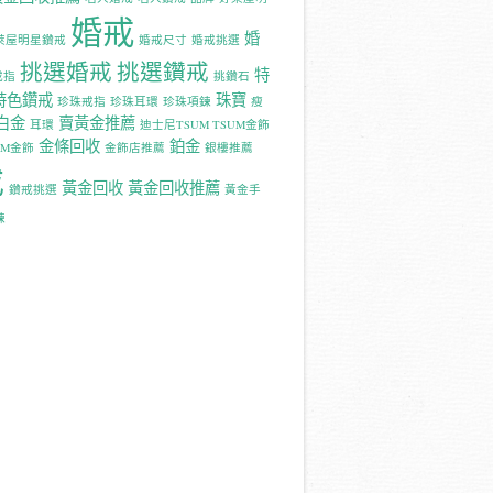
婚戒
婚
萊屋明星鑽戒
婚戒尺寸
婚戒挑選
挑選婚戒
挑選鑽戒
特
戒指
挑鑽石
特色鑽戒
珠寶
珍珠戒指
珍珠耳環
珍珠項鍊
瘦
白金
賣黃金推薦
耳環
迪士尼TSUM TSUM金飾
金條回收
鉑金
UM金飾
金飾店推薦
銀樓推薦
戒
黃金回收
黃金回收推薦
鑽戒挑選
黃金手
鍊