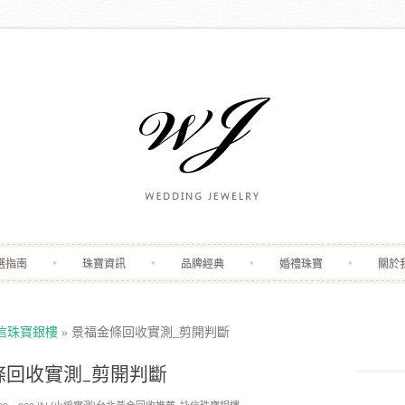
Skip to content
選指南
珠寶資訊
品牌經典
婚禮珠寶
關於
詠信珠寶銀樓
»
景福金條回收實測_剪開判斷
條回收實測_剪開判斷