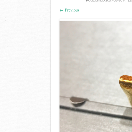
PUBLISHED
2019-04-26
AT
12
←
Previous