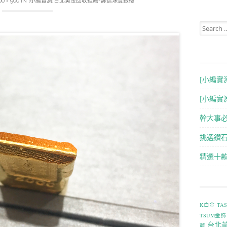
00 × 900
IN
[小編實測]台北黃金回收推薦-詠信珠寶銀樓
Search for
[小編實
[小編實
幹大事
挑選鑽石
精選十
K白金
TA
TSUM金飾
台北
薦