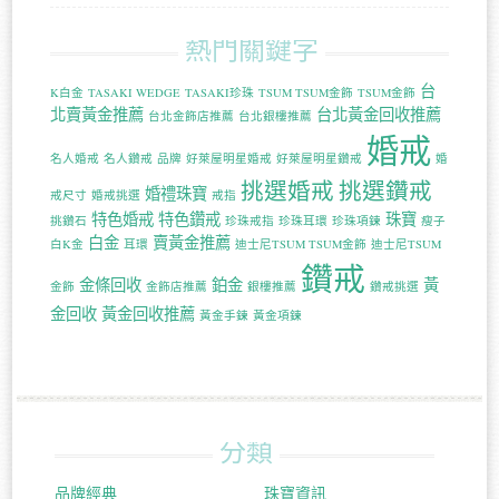
熱門關鍵字
台
K白金
TASAKI WEDGE
TASAKI珍珠
TSUM TSUM金飾
TSUM金飾
北賣黃金推薦
台北黃金回收推薦
台北金飾店推薦
台北銀樓推薦
婚戒
名人婚戒
名人鑽戒
品牌
好萊屋明星婚戒
好萊屋明星鑽戒
婚
挑選婚戒
挑選鑽戒
婚禮珠寶
戒尺寸
婚戒挑選
戒指
特色婚戒
特色鑽戒
珠寶
挑鑽石
珍珠戒指
珍珠耳環
珍珠項鍊
瘦子
白金
賣黃金推薦
白K金
耳環
迪士尼TSUM TSUM金飾
迪士尼TSUM
鑽戒
金條回收
鉑金
黃
金飾
金飾店推薦
銀樓推薦
鑽戒挑選
金回收
黃金回收推薦
黃金手鍊
黃金項鍊
分類
品牌經典
珠寶資訊