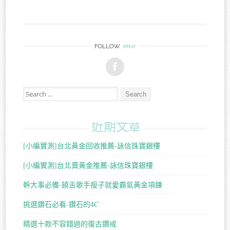
me
FOLLOW
Search for:
近期文章
[小編實測]台北黃金回收推薦-詠信珠寶銀樓
[小編實測]台北賣黃金推薦-詠信珠寶銀樓
幹大事必備-饒舌歌手瘦子就愛霸氣黃金項鍊
挑選鑽石必看-鑽石的4C
精選十款不容錯過的復古鑽戒