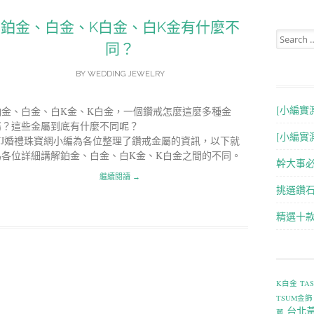
鉑金、白金、K白金、白K金有什麼不
Search for
同？
BY
WEDDING JEWELRY
[小編實
鉑金、白金、白K金、K白金，一個鑽戒怎麼這麼多種金
屬？這些金屬到底有什麼不同呢？
[小編實
WJ婚禮珠寶網小編為各位整理了鑽戒金屬的資訊，以下就
為各位詳細講解鉑金、白金、白K金、K白金之間的不同。
幹大事
繼續閱讀 →
挑選鑽石
精選十
K白金
TA
TSUM金飾
台北
薦