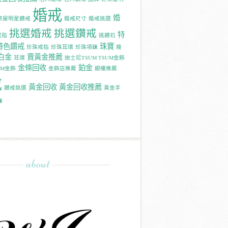
婚戒
婚
萊屋明星鑽戒
婚戒尺寸
婚戒挑選
挑選婚戒
挑選鑽戒
特
戒指
挑鑽石
特色鑽戒
珠寶
珍珠戒指
珍珠耳環
珍珠項鍊
瘦
白金
賣黃金推薦
耳環
迪士尼TSUM TSUM金飾
金條回收
鉑金
UM金飾
金飾店推薦
銀樓推薦
戒
黃金回收
黃金回收推薦
鑽戒挑選
黃金手
鍊
about