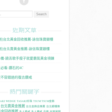
:
近期文章
測]台北黃金回收推薦-詠信珠寶銀樓
測]台北賣黃金推薦-詠信珠寶銀樓
必備-饒舌歌手瘦子就愛霸氣黃金項鍊
必看-鑽石的4C
款不容錯過的復古鑽戒
熱門關鍵字
SAKI WEDGE
TASAKI珍珠
TSUM TSUM金飾
台北賣黃金推薦
台北金飾店推薦
台北銀樓推
黃金回收推薦
名人婚戒
名人鑽戒
品牌
好萊屋明