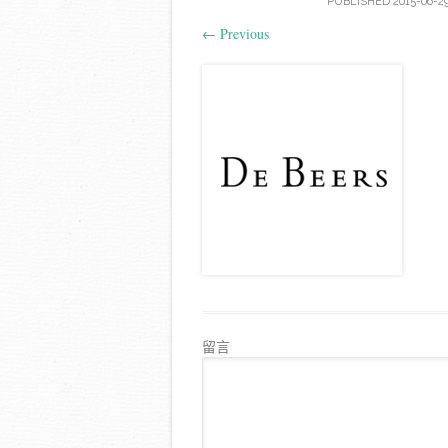
PUBLISHED
2015-06-2
←
Previous
留言