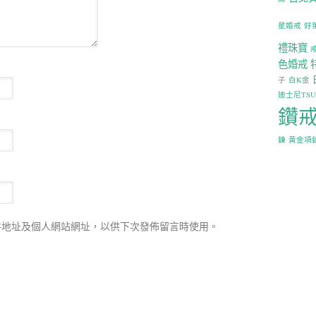
星婚戒
好
禮珠寶
色婚戒
子
白K金
迪士尼TS
鑽
鍊
黃金項
件地址及個人網站網址，以供下次發佈留言時使用。