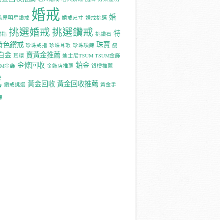
婚戒
婚
萊屋明星鑽戒
婚戒尺寸
婚戒挑選
挑選婚戒
挑選鑽戒
特
戒指
挑鑽石
特色鑽戒
珠寶
珍珠戒指
珍珠耳環
珍珠項鍊
瘦
白金
賣黃金推薦
耳環
迪士尼TSUM TSUM金飾
金條回收
鉑金
UM金飾
金飾店推薦
銀樓推薦
戒
黃金回收
黃金回收推薦
鑽戒挑選
黃金手
鍊