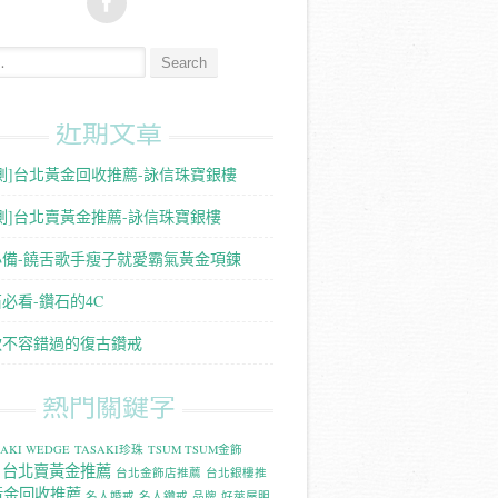
:
近期文章
測]台北黃金回收推薦-詠信珠寶銀樓
測]台北賣黃金推薦-詠信珠寶銀樓
必備-饒舌歌手瘦子就愛霸氣黃金項鍊
必看-鑽石的4C
款不容錯過的復古鑽戒
熱門關鍵字
SAKI WEDGE
TASAKI珍珠
TSUM TSUM金飾
台北賣黃金推薦
台北金飾店推薦
台北銀樓推
黃金回收推薦
名人婚戒
名人鑽戒
品牌
好萊屋明