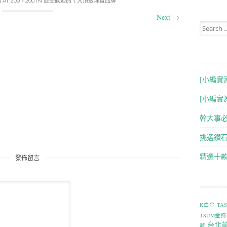
9
AT
200 × 200
IN
最受歡迎的十大頂級珠寶品牌
Next
→
Search for
[小編實
[小編實
幹大事
挑選鑽石
精選十
發佈留言
K白金
TA
TSUM金飾
台北
薦