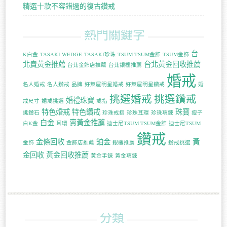
精選十款不容錯過的復古鑽戒
熱門關鍵字
台
K白金
TASAKI WEDGE
TASAKI珍珠
TSUM TSUM金飾
TSUM金飾
北賣黃金推薦
台北黃金回收推薦
台北金飾店推薦
台北銀樓推薦
婚戒
名人婚戒
名人鑽戒
品牌
好萊屋明星婚戒
好萊屋明星鑽戒
婚
挑選婚戒
挑選鑽戒
婚禮珠寶
戒尺寸
婚戒挑選
戒指
特色婚戒
特色鑽戒
珠寶
挑鑽石
珍珠戒指
珍珠耳環
珍珠項鍊
瘦子
白金
賣黃金推薦
白K金
耳環
迪士尼TSUM TSUM金飾
迪士尼TSUM
鑽戒
金條回收
鉑金
黃
金飾
金飾店推薦
銀樓推薦
鑽戒挑選
金回收
黃金回收推薦
黃金手鍊
黃金項鍊
分類