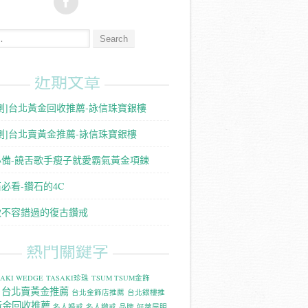
:
近期文章
測]台北黃金回收推薦-詠信珠寶銀樓
測]台北賣黃金推薦-詠信珠寶銀樓
必備-饒舌歌手瘦子就愛霸氣黃金項鍊
必看-鑽石的4C
款不容錯過的復古鑽戒
熱門關鍵字
SAKI WEDGE
TASAKI珍珠
TSUM TSUM金飾
台北賣黃金推薦
台北金飾店推薦
台北銀樓推
黃金回收推薦
名人婚戒
名人鑽戒
品牌
好萊屋明