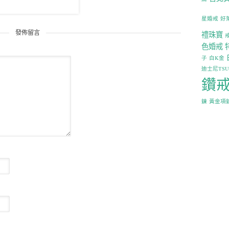
星婚戒
好
發佈留言
禮珠寶
色婚戒
子
白K金
迪士尼TS
鑽
鍊
黃金項