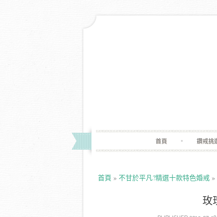
首頁
鑽戒挑
首頁
»
不甘於平凡?精選十款特色婚戒
»
玫