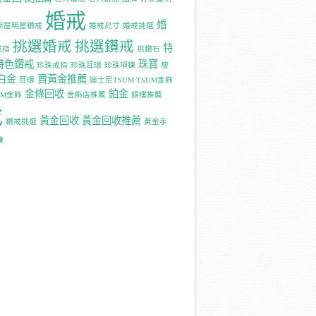
婚戒
婚
萊屋明星鑽戒
婚戒尺寸
婚戒挑選
挑選婚戒
挑選鑽戒
特
戒指
挑鑽石
特色鑽戒
珠寶
珍珠戒指
珍珠耳環
珍珠項鍊
瘦
白金
賣黃金推薦
耳環
迪士尼TSUM TSUM金飾
金條回收
鉑金
UM金飾
金飾店推薦
銀樓推薦
戒
黃金回收
黃金回收推薦
鑽戒挑選
黃金手
鍊