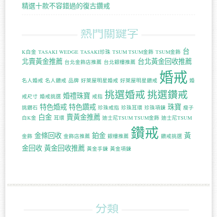
精選十款不容錯過的復古鑽戒
熱門關鍵字
台
K白金
TASAKI WEDGE
TASAKI珍珠
TSUM TSUM金飾
TSUM金飾
北賣黃金推薦
台北黃金回收推薦
台北金飾店推薦
台北銀樓推薦
婚戒
名人婚戒
名人鑽戒
品牌
好萊屋明星婚戒
好萊屋明星鑽戒
婚
挑選婚戒
挑選鑽戒
婚禮珠寶
戒尺寸
婚戒挑選
戒指
特色婚戒
特色鑽戒
珠寶
挑鑽石
珍珠戒指
珍珠耳環
珍珠項鍊
瘦子
白金
賣黃金推薦
白K金
耳環
迪士尼TSUM TSUM金飾
迪士尼TSUM
鑽戒
金條回收
鉑金
黃
金飾
金飾店推薦
銀樓推薦
鑽戒挑選
金回收
黃金回收推薦
黃金手鍊
黃金項鍊
分類