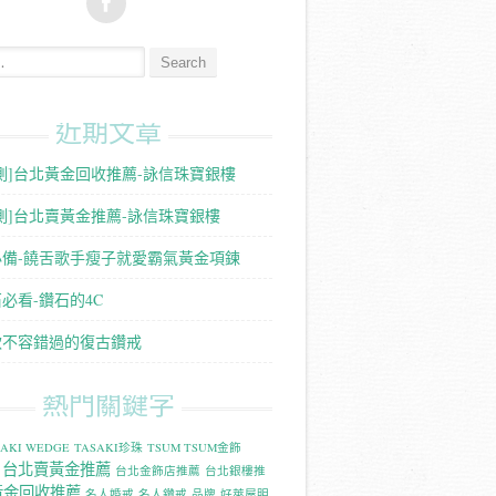
:
近期文章
測]台北黃金回收推薦-詠信珠寶銀樓
測]台北賣黃金推薦-詠信珠寶銀樓
必備-饒舌歌手瘦子就愛霸氣黃金項鍊
必看-鑽石的4C
款不容錯過的復古鑽戒
熱門關鍵字
SAKI WEDGE
TASAKI珍珠
TSUM TSUM金飾
台北賣黃金推薦
台北金飾店推薦
台北銀樓推
黃金回收推薦
名人婚戒
名人鑽戒
品牌
好萊屋明