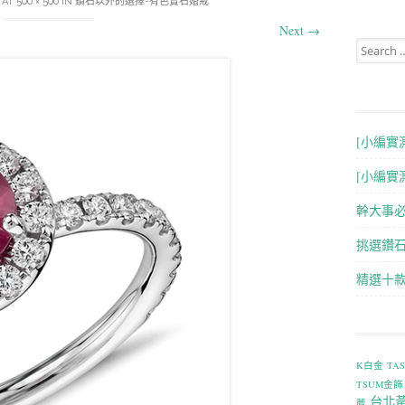
AT
500 × 500
IN
鑽石以外的選擇-有色寶石婚戒
Next
→
Search for
[小編實
[小編實
幹大事
挑選鑽石
精選十
K白金
TA
TSUM金飾
台北
薦