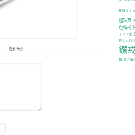
星婚戒
好
禮珠寶
色婚戒
子
白K金
迪士尼TS
鑽
發佈留言
鍊
黃金項