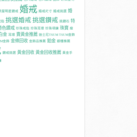
婚戒
婚
萊屋明星鑽戒
婚戒尺寸
婚戒挑選
挑選婚戒
挑選鑽戒
特
戒指
挑鑽石
特色鑽戒
珠寶
珍珠戒指
珍珠耳環
珍珠項鍊
瘦
白金
賣黃金推薦
耳環
迪士尼TSUM TSUM金飾
金條回收
鉑金
UM金飾
金飾店推薦
銀樓推薦
戒
黃金回收
黃金回收推薦
鑽戒挑選
黃金手
鍊