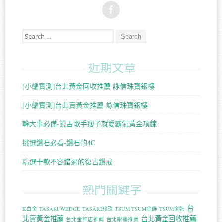
Search for:
近期文章
[小編實測]台北黃金回收推薦-詠信珠寶銀樓
[小編實測]台北賣黃金推薦-詠信珠寶銀樓
幹大事必備-饒舌歌手瘦子就愛霸氣黃金項鍊
挑選鑽石必看-鑽石的4C
精選十款不容錯過的復古鑽戒
熱門關鍵字
台
K白金
TASAKI WEDGE
TASAKI珍珠
TSUM TSUM金飾
TSUM金飾
北賣黃金推薦
台北黃金回收推薦
台北金飾店推薦
台北銀樓推薦