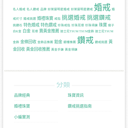
婚戒
名人婚戒
名人鑽戒
品牌
好萊屋明星婚戒
好萊屋明星鑽戒
婚
挑選婚戒
挑選鑽戒
婚禮珠寶
戒尺寸
婚戒挑選
戒指
特色婚戒
特色鑽戒
珠寶
挑鑽石
珍珠戒指
珍珠耳環
珍珠項鍊
瘦子
白金
賣黃金推薦
白K金
耳環
迪士尼TSUM TSUM金飾
迪士尼TSUM
鑽戒
金條回收
鉑金
黃
金飾
金飾店推薦
銀樓推薦
鑽戒挑選
金回收
黃金回收推薦
黃金手鍊
黃金項鍊
分類
品牌經典
珠寶資訊
婚禮珠寶
鑽戒挑選指南
小編實測