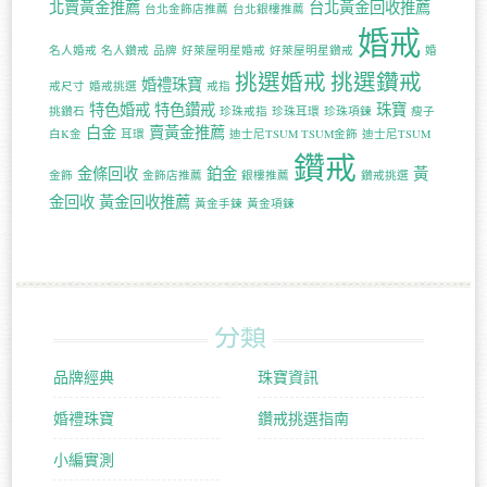
北賣黃金推薦
台北黃金回收推薦
台北金飾店推薦
台北銀樓推薦
婚戒
名人婚戒
名人鑽戒
品牌
好萊屋明星婚戒
好萊屋明星鑽戒
婚
挑選婚戒
挑選鑽戒
婚禮珠寶
戒尺寸
婚戒挑選
戒指
特色婚戒
特色鑽戒
珠寶
挑鑽石
珍珠戒指
珍珠耳環
珍珠項鍊
瘦子
白金
賣黃金推薦
白K金
耳環
迪士尼TSUM TSUM金飾
迪士尼TSUM
鑽戒
金條回收
鉑金
黃
金飾
金飾店推薦
銀樓推薦
鑽戒挑選
金回收
黃金回收推薦
黃金手鍊
黃金項鍊
分類
品牌經典
珠寶資訊
婚禮珠寶
鑽戒挑選指南
小編實測