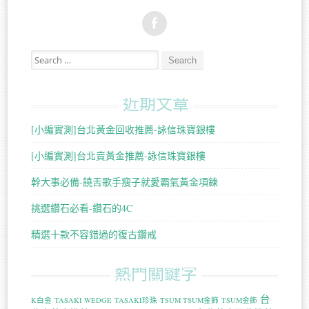
Search for:
近期文章
[小編實測]台北黃金回收推薦-詠信珠寶銀樓
[小編實測]台北賣黃金推薦-詠信珠寶銀樓
幹大事必備-饒舌歌手瘦子就愛霸氣黃金項鍊
挑選鑽石必看-鑽石的4C
精選十款不容錯過的復古鑽戒
熱門關鍵字
台
K白金
TASAKI WEDGE
TASAKI珍珠
TSUM TSUM金飾
TSUM金飾