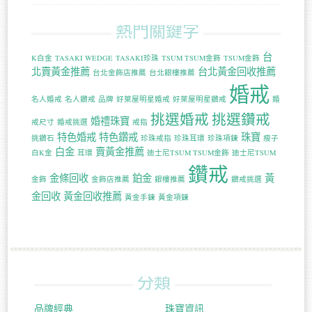
熱門關鍵字
台
K白金
TASAKI WEDGE
TASAKI珍珠
TSUM TSUM金飾
TSUM金飾
北賣黃金推薦
台北黃金回收推薦
台北金飾店推薦
台北銀樓推薦
婚戒
名人婚戒
名人鑽戒
品牌
好萊屋明星婚戒
好萊屋明星鑽戒
婚
挑選婚戒
挑選鑽戒
婚禮珠寶
戒尺寸
婚戒挑選
戒指
特色婚戒
特色鑽戒
珠寶
挑鑽石
珍珠戒指
珍珠耳環
珍珠項鍊
瘦子
白金
賣黃金推薦
白K金
耳環
迪士尼TSUM TSUM金飾
迪士尼TSUM
鑽戒
金條回收
鉑金
黃
金飾
金飾店推薦
銀樓推薦
鑽戒挑選
金回收
黃金回收推薦
黃金手鍊
黃金項鍊
分類
品牌經典
珠寶資訊