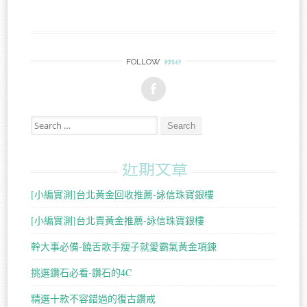
me
FOLLOW
Search for:
近期文章
[小編實測]台北黃金回收推薦-詠信珠寶銀樓
[小編實測]台北賣黃金推薦-詠信珠寶銀樓
幹大事必備-饒舌歌手瘦子就愛霸氣黃金項鍊
挑選鑽石必看-鑽石的4C
精選十款不容錯過的復古鑽戒