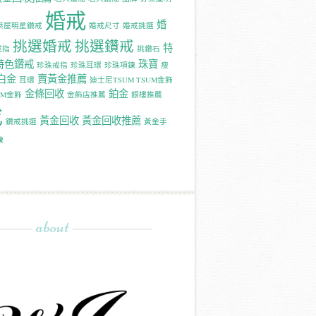
婚戒
婚
萊屋明星鑽戒
婚戒尺寸
婚戒挑選
挑選婚戒
挑選鑽戒
特
戒指
挑鑽石
特色鑽戒
珠寶
珍珠戒指
珍珠耳環
珍珠項鍊
瘦
白金
賣黃金推薦
耳環
迪士尼TSUM TSUM金飾
金條回收
鉑金
UM金飾
金飾店推薦
銀樓推薦
戒
黃金回收
黃金回收推薦
鑽戒挑選
黃金手
鍊
about