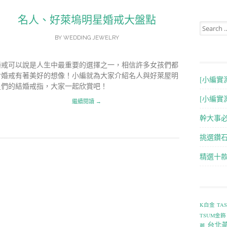
名人、好萊塢明星婚戒大盤點
Search for
BY
WEDDING JEWELRY
婚戒可以說是人生中最重要的選擇之一，相信許多女孩們都
對婚戒有著美好的想像！小編就為大家介紹名人與好萊屋明
[小編實
星們的結婚戒指，大家一起欣賞吧！
[小編實
繼續閱讀 →
幹大事
挑選鑽石
精選十
K白金
TA
TSUM金飾
台北
薦