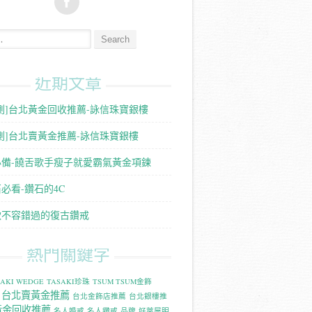
:
近期文章
測]台北黃金回收推薦-詠信珠寶銀樓
測]台北賣黃金推薦-詠信珠寶銀樓
必備-饒舌歌手瘦子就愛霸氣黃金項鍊
必看-鑽石的4C
款不容錯過的復古鑽戒
熱門關鍵字
SAKI WEDGE
TASAKI珍珠
TSUM TSUM金飾
台北賣黃金推薦
台北金飾店推薦
台北銀樓推
黃金回收推薦
名人婚戒
名人鑽戒
品牌
好萊屋明