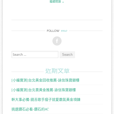
繼續閱讀 →
me
FOLLOW
Search for:
近期文章
[小編實測]台北黃金回收推薦-詠信珠寶銀樓
[小編實測]台北賣黃金推薦-詠信珠寶銀樓
幹大事必備-饒舌歌手瘦子就愛霸氣黃金項鍊
挑選鑽石必看-鑽石的4C