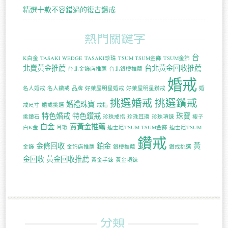
精選十款不容錯過的復古鑽戒
熱門關鍵字
台
K白金
TASAKI WEDGE
TASAKI珍珠
TSUM TSUM金飾
TSUM金飾
北賣黃金推薦
台北黃金回收推薦
台北金飾店推薦
台北銀樓推薦
婚戒
名人婚戒
名人鑽戒
品牌
好萊屋明星婚戒
好萊屋明星鑽戒
婚
挑選婚戒
挑選鑽戒
婚禮珠寶
戒尺寸
婚戒挑選
戒指
特色婚戒
特色鑽戒
珠寶
挑鑽石
珍珠戒指
珍珠耳環
珍珠項鍊
瘦子
白金
賣黃金推薦
白K金
耳環
迪士尼TSUM TSUM金飾
迪士尼TSUM
鑽戒
金條回收
鉑金
黃
金飾
金飾店推薦
銀樓推薦
鑽戒挑選
金回收
黃金回收推薦
黃金手鍊
黃金項鍊
分類