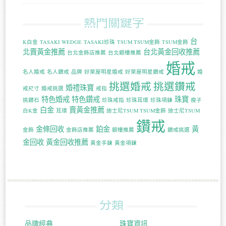
熱門關鍵字
台
K白金
TASAKI WEDGE
TASAKI珍珠
TSUM TSUM金飾
TSUM金飾
北賣黃金推薦
台北黃金回收推薦
台北金飾店推薦
台北銀樓推薦
婚戒
名人婚戒
名人鑽戒
品牌
好萊屋明星婚戒
好萊屋明星鑽戒
婚
挑選婚戒
挑選鑽戒
婚禮珠寶
戒尺寸
婚戒挑選
戒指
特色婚戒
特色鑽戒
珠寶
挑鑽石
珍珠戒指
珍珠耳環
珍珠項鍊
瘦子
白金
賣黃金推薦
白K金
耳環
迪士尼TSUM TSUM金飾
迪士尼TSUM
鑽戒
金條回收
鉑金
黃
金飾
金飾店推薦
銀樓推薦
鑽戒挑選
金回收
黃金回收推薦
黃金手鍊
黃金項鍊
分類
品牌經典
珠寶資訊