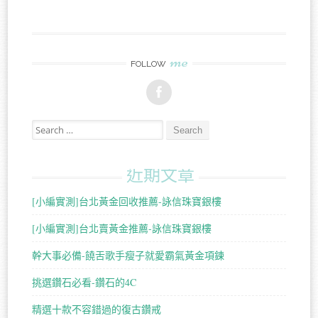
me
FOLLOW
Search for:
近期文章
[小編實測]台北黃金回收推薦-詠信珠寶銀樓
[小編實測]台北賣黃金推薦-詠信珠寶銀樓
幹大事必備-饒舌歌手瘦子就愛霸氣黃金項鍊
挑選鑽石必看-鑽石的4C
精選十款不容錯過的復古鑽戒