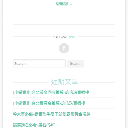
繼續閱讀 →
me
FOLLOW
Search for:
近期文章
[小編實測]台北黃金回收推薦-詠信珠寶銀樓
[小編實測]台北賣黃金推薦-詠信珠寶銀樓
幹大事必備-饒舌歌手瘦子就愛霸氣黃金項鍊
挑選鑽石必看-鑽石的4C