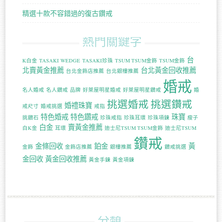
精選十款不容錯過的復古鑽戒
熱門關鍵字
台
K白金
TASAKI WEDGE
TASAKI珍珠
TSUM TSUM金飾
TSUM金飾
北賣黃金推薦
台北黃金回收推薦
台北金飾店推薦
台北銀樓推薦
婚戒
名人婚戒
名人鑽戒
品牌
好萊屋明星婚戒
好萊屋明星鑽戒
婚
挑選婚戒
挑選鑽戒
婚禮珠寶
戒尺寸
婚戒挑選
戒指
特色婚戒
特色鑽戒
珠寶
挑鑽石
珍珠戒指
珍珠耳環
珍珠項鍊
瘦子
白金
賣黃金推薦
白K金
耳環
迪士尼TSUM TSUM金飾
迪士尼TSUM
鑽戒
金條回收
鉑金
黃
金飾
金飾店推薦
銀樓推薦
鑽戒挑選
金回收
黃金回收推薦
黃金手鍊
黃金項鍊
分類