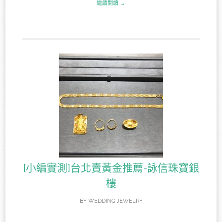
繼續閱讀 →
[小編實測]台北賣黃金推薦-詠信珠寶銀
樓
BY
WEDDING JEWELRY