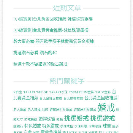
近期文章
[小編實測]台北黃金回收推薦-詠信珠寶銀樓
[小編實測]台北賣黃金推薦-詠信珠寶銀樓
幹大事必備-饒舌歌手瘦子就愛霸氣黃金項鍊
挑選鑽石必看-鑽石的4C
精選十款不容錯過的復古鑽戒
熱門關鍵字
台
K白金
TASAKI WEDGE
TASAKI珍珠
TSUM TSUM金飾
TSUM金飾
北賣黃金推薦
台北黃金回收推薦
台北金飾店推薦
台北銀樓推薦
婚戒
名人婚戒
名人鑽戒
品牌
好萊屋明星婚戒
好萊屋明星鑽戒
婚
挑選婚戒
挑選鑽戒
婚禮珠寶
戒尺寸
婚戒挑選
戒指
特色婚戒
特色鑽戒
珠寶
挑鑽石
珍珠戒指
珍珠耳環
珍珠項鍊
瘦子
白金
賣黃金推薦
白K金
耳環
迪士尼TSUM TSUM金飾
迪士尼TSUM