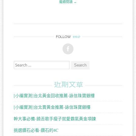
繼續閱讀 →
me
FOLLOW
Search for:
近期文章
[小編實測]台北黃金回收推薦-詠信珠寶銀樓
[小編實測]台北賣黃金推薦-詠信珠寶銀樓
幹大事必備-饒舌歌手瘦子就愛霸氣黃金項鍊
挑選鑽石必看-鑽石的4C