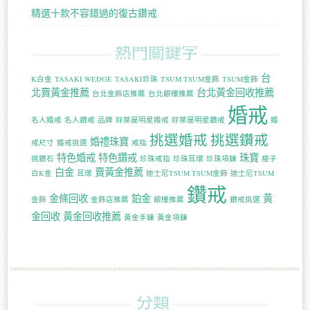
精選十款不容錯過的復古鑽戒
熱門關鍵字
台
K白金
TASAKI WEDGE
TASAKI珍珠
TSUM TSUM金飾
TSUM金飾
北賣黃金推薦
台北黃金回收推薦
台北金飾店推薦
台北銀樓推薦
婚戒
名人婚戒
名人鑽戒
品牌
好萊屋明星婚戒
好萊屋明星鑽戒
婚
挑選婚戒
挑選鑽戒
婚禮珠寶
戒尺寸
婚戒挑選
戒指
特色婚戒
特色鑽戒
珠寶
挑鑽石
珍珠戒指
珍珠耳環
珍珠項鍊
瘦子
白金
賣黃金推薦
白K金
耳環
迪士尼TSUM TSUM金飾
迪士尼TSUM
鑽戒
金條回收
鉑金
黃
金飾
金飾店推薦
銀樓推薦
鑽戒挑選
金回收
黃金回收推薦
黃金手鍊
黃金項鍊
分類