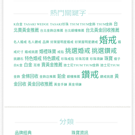
熱門關鍵字
台
K白金
TASAKI WEDGE
TASAKI珍珠
TSUM TSUM金飾
TSUM金飾
北賣黃金推薦
台北黃金回收推薦
台北金飾店推薦
台北銀樓推薦
婚戒
名人婚戒
名人鑽戒
品牌
好萊屋明星婚戒
好萊屋明星鑽戒
婚
挑選婚戒
挑選鑽戒
婚禮珠寶
戒尺寸
婚戒挑選
戒指
特色婚戒
特色鑽戒
珠寶
挑鑽石
珍珠戒指
珍珠耳環
珍珠項鍊
瘦子
白金
賣黃金推薦
白K金
耳環
迪士尼TSUM TSUM金飾
迪士尼TSUM
鑽戒
金條回收
鉑金
黃
金飾
金飾店推薦
銀樓推薦
鑽戒挑選
金回收
黃金回收推薦
黃金手鍊
黃金項鍊
分類
品牌經典
珠寶資訊