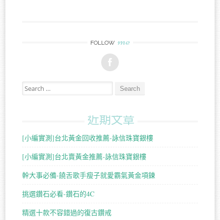
me
FOLLOW
Search for:
近期文章
[小編實測]台北黃金回收推薦-詠信珠寶銀樓
[小編實測]台北賣黃金推薦-詠信珠寶銀樓
幹大事必備-饒舌歌手瘦子就愛霸氣黃金項鍊
挑選鑽石必看-鑽石的4C
精選十款不容錯過的復古鑽戒