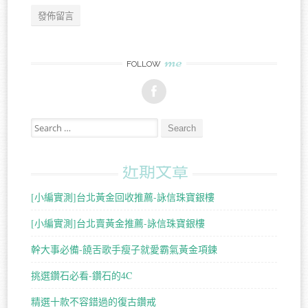
me
FOLLOW
Search for:
近期文章
[小編實測]台北黃金回收推薦-詠信珠寶銀樓
[小編實測]台北賣黃金推薦-詠信珠寶銀樓
幹大事必備-饒舌歌手瘦子就愛霸氣黃金項鍊
挑選鑽石必看-鑽石的4C
精選十款不容錯過的復古鑽戒