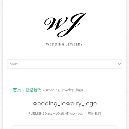
Skip to content
首頁
»
聯絡我們
»
wedding_jewelry_logo
wedding_jewelry_logo
PUBLISHED
2015-06-28
AT
700 × 700
IN
聯絡我們