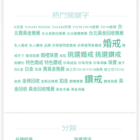
熱門關鍵字
台
K白金
TASAKI WEDGE
TASAKI珍珠
TSUM TSUM金飾
TSUM金飾
北賣黃金推薦
台北黃金回收推薦
台北金飾店推薦
台北銀樓推薦
婚戒
名人婚戒
名人鑽戒
品牌
好萊屋明星婚戒
好萊屋明星鑽戒
婚
挑選婚戒
挑選鑽戒
婚禮珠寶
戒尺寸
婚戒挑選
戒指
特色婚戒
特色鑽戒
珠寶
挑鑽石
珍珠戒指
珍珠耳環
珍珠項鍊
瘦子
白金
賣黃金推薦
白K金
耳環
迪士尼TSUM TSUM金飾
迪士尼TSUM
鑽戒
金條回收
鉑金
黃
金飾
金飾店推薦
銀樓推薦
鑽戒挑選
金回收
黃金回收推薦
黃金手鍊
黃金項鍊
分類
品牌經典
珠寶資訊