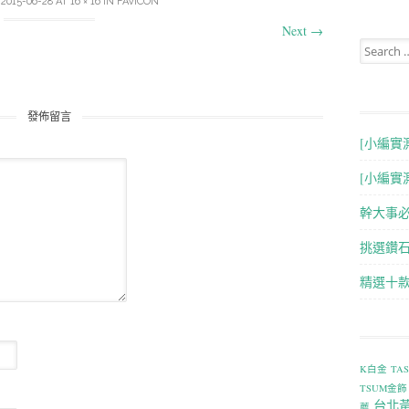
D
2015-06-28
AT
16 × 16
IN
FAVICON
Next
→
Search for
發佈留言
[小編實
[小編實
幹大事
挑選鑽石
精選十
K白金
TA
TSUM金飾
台北
薦