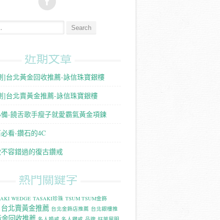
:
近期文章
測]台北黃金回收推薦-詠信珠寶銀樓
測]台北賣黃金推薦-詠信珠寶銀樓
必備-饒舌歌手瘦子就愛霸氣黃金項鍊
必看-鑽石的4C
款不容錯過的復古鑽戒
熱門關鍵字
SAKI WEDGE
TASAKI珍珠
TSUM TSUM金飾
台北賣黃金推薦
台北金飾店推薦
台北銀樓推
黃金回收推薦
名人婚戒
名人鑽戒
品牌
好萊屋明