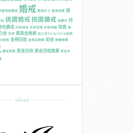
婚戒
婚
萊屋明星鑽戒
婚戒尺寸
婚戒挑選
挑選婚戒
挑選鑽戒
特
戒指
挑鑽石
特色鑽戒
珠寶
珍珠戒指
珍珠耳環
珍珠項鍊
瘦
白金
賣黃金推薦
耳環
迪士尼TSUM TSUM金飾
金條回收
鉑金
UM金飾
金飾店推薦
銀樓推薦
戒
黃金回收
黃金回收推薦
鑽戒挑選
黃金手
鍊
about