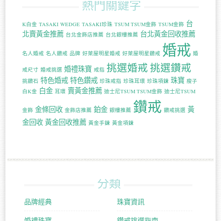
熱門關鍵字
台
K白金
TASAKI WEDGE
TASAKI珍珠
TSUM TSUM金飾
TSUM金飾
北賣黃金推薦
台北黃金回收推薦
台北金飾店推薦
台北銀樓推薦
婚戒
名人婚戒
名人鑽戒
品牌
好萊屋明星婚戒
好萊屋明星鑽戒
婚
挑選婚戒
挑選鑽戒
婚禮珠寶
戒尺寸
婚戒挑選
戒指
特色婚戒
特色鑽戒
珠寶
挑鑽石
珍珠戒指
珍珠耳環
珍珠項鍊
瘦子
白金
賣黃金推薦
白K金
耳環
迪士尼TSUM TSUM金飾
迪士尼TSUM
鑽戒
金條回收
鉑金
黃
金飾
金飾店推薦
銀樓推薦
鑽戒挑選
金回收
黃金回收推薦
黃金手鍊
黃金項鍊
分類
品牌經典
珠寶資訊
婚禮珠寶
鑽戒挑選指南