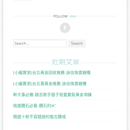
me
FOLLOW
Search for:
近期文章
[小編實測]台北黃金回收推薦-詠信珠寶銀樓
[小編實測]台北賣黃金推薦-詠信珠寶銀樓
幹大事必備-饒舌歌手瘦子就愛霸氣黃金項鍊
挑選鑽石必看-鑽石的4C
精選十款不容錯過的復古鑽戒