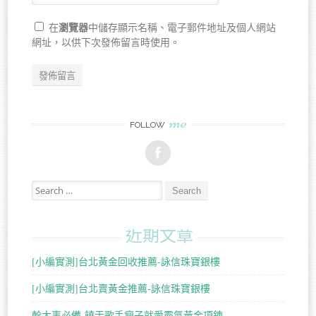
瀏覽器
在
中儲存顯示名稱、電子郵件地址及個人網站
網址，以供下次發佈留言時使用。
me
FOLLOW
Search for:
近期文章
[小編實測]台北黃金回收推薦-詠信珠寶銀樓
[小編實測]台北賣黃金推薦-詠信珠寶銀樓
幹大事必備-饒舌歌手瘦子就愛霸氣黃金項鍊