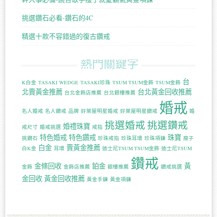
挑選鑽石必看-鑽石的4C
精選十款不容錯過的復古鑽戒
熱門關鍵字
台
K白金
TASAKI WEDGE
TASAKI珍珠
TSUM TSUM金飾
TSUM金飾
北賣黃金推薦
台北黃金回收推薦
台北金飾店推薦
台北銀樓推薦
婚戒
名人婚戒
名人鑽戒
品牌
好萊屋明星婚戒
好萊屋明星鑽戒
婚
挑選婚戒
挑選鑽戒
婚禮珠寶
戒尺寸
婚戒挑選
戒指
特色婚戒
特色鑽戒
珠寶
挑鑽石
珍珠戒指
珍珠耳環
珍珠項鍊
瘦子
白金
賣黃金推薦
白K金
耳環
迪士尼TSUM TSUM金飾
迪士尼TSUM
鑽戒
金條回收
鉑金
黃
金飾
金飾店推薦
銀樓推薦
鑽戒挑選
金回收
黃金回收推薦
黃金手鍊
黃金項鍊