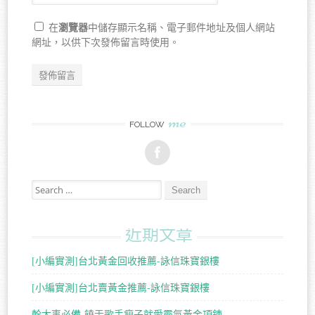
瀏覽器
在
中儲存顯示名稱、電子郵件地址及個人網站
網址，以供下次發佈留言時使用。
me
FOLLOW
Search for:
近期文章
[小編實測]台北黃金回收推薦-詠信珠寶銀樓
[小編實測]台北賣黃金推薦-詠信珠寶銀樓
幹大事必備-饒舌歌手瘦子就愛霸氣黃金項鍊