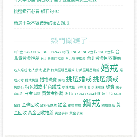
挑選鑽石必看-鑽石的4C
精選十款不容錯過的復古鑽戒
熱門關鍵字
台
K白金
TASAKI WEDGE
TASAKI珍珠
TSUM TSUM金飾
TSUM金飾
北賣黃金推薦
台北黃金回收推薦
台北金飾店推薦
台北銀樓推薦
婚戒
名人婚戒
名人鑽戒
品牌
好萊屋明星婚戒
好萊屋明星鑽戒
婚
挑選婚戒
挑選鑽戒
婚禮珠寶
戒尺寸
婚戒挑選
戒指
特色婚戒
特色鑽戒
珠寶
挑鑽石
珍珠戒指
珍珠耳環
珍珠項鍊
瘦子
白金
賣黃金推薦
白K金
耳環
迪士尼TSUM TSUM金飾
迪士尼TSUM
鑽戒
金條回收
鉑金
黃
金飾
金飾店推薦
銀樓推薦
鑽戒挑選
金回收
黃金回收推薦
黃金手鍊
黃金項鍊