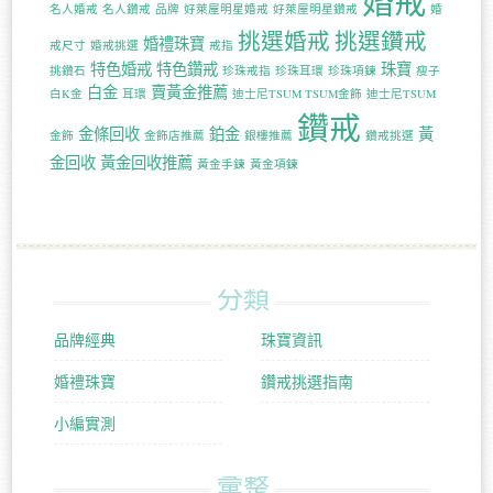
婚戒
名人婚戒
名人鑽戒
品牌
好萊屋明星婚戒
好萊屋明星鑽戒
婚
挑選婚戒
挑選鑽戒
婚禮珠寶
戒尺寸
婚戒挑選
戒指
特色婚戒
特色鑽戒
珠寶
挑鑽石
珍珠戒指
珍珠耳環
珍珠項鍊
瘦子
白金
賣黃金推薦
白K金
耳環
迪士尼TSUM TSUM金飾
迪士尼TSUM
鑽戒
金條回收
鉑金
黃
金飾
金飾店推薦
銀樓推薦
鑽戒挑選
金回收
黃金回收推薦
黃金手鍊
黃金項鍊
分類
品牌經典
珠寶資訊
婚禮珠寶
鑽戒挑選指南
小編實測
彙整