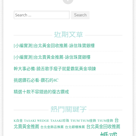
Search for:
近期文章
[小編實測]台北黃金回收推薦-詠信珠寶銀樓
[小編實測]台北賣黃金推薦-詠信珠寶銀樓
幹大事必備-饒舌歌手瘦子就愛霸氣黃金項鍊
挑選鑽石必看-鑽石的4C
精選十款不容錯過的復古鑽戒
熱門關鍵字
台
K白金
TASAKI WEDGE
TASAKI珍珠
TSUM TSUM金飾
TSUM金飾
北賣黃金推薦
台北黃金回收推薦
台北金飾店推薦
台北銀樓推薦