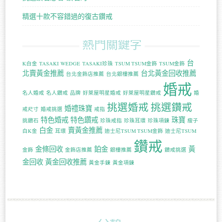
精選十款不容錯過的復古鑽戒
熱門關鍵字
台
K白金
TASAKI WEDGE
TASAKI珍珠
TSUM TSUM金飾
TSUM金飾
北賣黃金推薦
台北黃金回收推薦
台北金飾店推薦
台北銀樓推薦
婚戒
名人婚戒
名人鑽戒
品牌
好萊屋明星婚戒
好萊屋明星鑽戒
婚
挑選婚戒
挑選鑽戒
婚禮珠寶
戒尺寸
婚戒挑選
戒指
特色婚戒
特色鑽戒
珠寶
挑鑽石
珍珠戒指
珍珠耳環
珍珠項鍊
瘦子
白金
賣黃金推薦
白K金
耳環
迪士尼TSUM TSUM金飾
迪士尼TSUM
鑽戒
金條回收
鉑金
黃
金飾
金飾店推薦
銀樓推薦
鑽戒挑選
金回收
黃金回收推薦
黃金手鍊
黃金項鍊