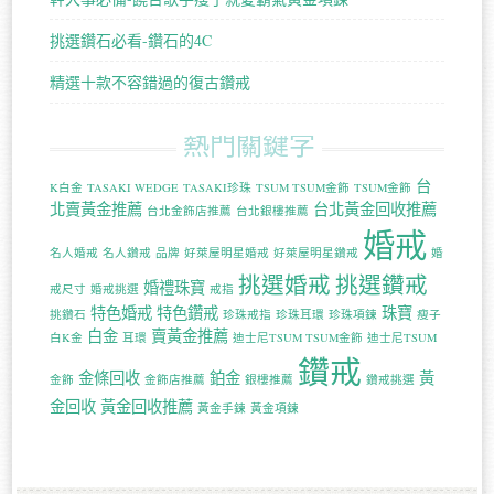
挑選鑽石必看-鑽石的4C
精選十款不容錯過的復古鑽戒
熱門關鍵字
台
K白金
TASAKI WEDGE
TASAKI珍珠
TSUM TSUM金飾
TSUM金飾
北賣黃金推薦
台北黃金回收推薦
台北金飾店推薦
台北銀樓推薦
婚戒
名人婚戒
名人鑽戒
品牌
好萊屋明星婚戒
好萊屋明星鑽戒
婚
挑選婚戒
挑選鑽戒
婚禮珠寶
戒尺寸
婚戒挑選
戒指
特色婚戒
特色鑽戒
珠寶
挑鑽石
珍珠戒指
珍珠耳環
珍珠項鍊
瘦子
白金
賣黃金推薦
白K金
耳環
迪士尼TSUM TSUM金飾
迪士尼TSUM
鑽戒
金條回收
鉑金
黃
金飾
金飾店推薦
銀樓推薦
鑽戒挑選
金回收
黃金回收推薦
黃金手鍊
黃金項鍊